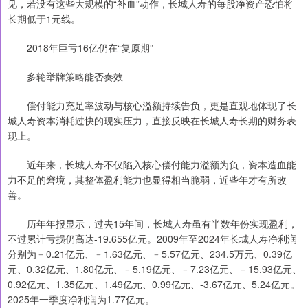
见，若没有这些大规模的“补血”动作，长城人寿的每股净资产恐怕将
长期低于1元线。
2018年巨亏16亿仍在“复原期”
多轮举牌策略能否奏效
偿付能力充足率波动与核心溢额持续告负，更是直观地体现了长
城人寿资本消耗过快的现实压力，直接反映在长城人寿长期的财务表
现上。
近年来，长城人寿不仅陷入核心偿付能力溢额为负，资本造血能
力不足的窘境，其整体盈利能力也显得相当脆弱，近些年才有所改
善。
历年年报显示，过去15年间，长城人寿虽有半数年份实现盈利，
不过累计亏损仍高达-19.655亿元。2009年至2024年长城人寿净利润
分别为﹣0.21亿元、﹣1.63亿元、﹣5.57亿元、234.5万元、0.39亿
元、0.32亿元、1.80亿元、﹣5.19亿元、﹣7.23亿元、﹣15.93亿元、
0.92亿元、1.35亿元、1.49亿元、0.99亿元、-3.67亿元、5.24亿元。
2025年一季度净利润为1.77亿元。