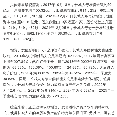
具体来看增资情况，2017年10月18日，长城人寿增资金额约50
亿元，注册资本增至55.32亿元，股份总数由2，814，252，605上升
至5，531，643，909股；2023年12月20日长城人寿再获增资，注册
资本增加至62.19亿元，股东数量由19家增至21家，股份总数上升至
6，219，349，482股；2024年12月25日，长城人寿进一步增加注册
资本6.2亿元，由62.19亿元变更为68.39亿元，股份总数升至6，
839，349，482股。
增资、发债影响的不只是净资产变化，长城人寿偿付能力也随之
波动。2016年核心偿付能力充足率还为105.68%，2017年因增资事宜
上涨至207.89%，然而好景不长，随后2018年至2022年持续下滑，分
别为168.38%、160.36%、150.89%、124.88%、85.72%，之后进入
爬升阶段，2023年为90.61%，2024年为94.52%，2025年一季度为
94.83%。同期，长城人寿综合偿付能力充足率走势大体相同。值得一
提的是，长城人寿核心偿付能力溢额在近三年均为负值，2022年
为-12.61亿元、2023年为-8.91亿元、2024年为-6.58亿元，2025年一
季度核心偿付能力溢额依旧为-5.28亿元。
综合来看，正是这种依赖增资、发债维持净资产水平的特殊模
式，使得长城人寿的每股净资产能在特定年份回升至1元以上。可以想