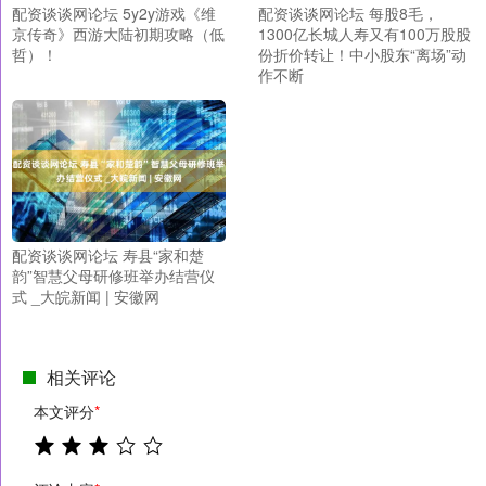
配资谈谈网论坛 5y2y游戏《维
配资谈谈网论坛 每股8毛，
京传奇》西游大陆初期攻略（低
1300亿长城人寿又有100万股股
哲）！
份折价转让！中小股东“离场”动
作不断
配资谈谈网论坛 寿县“家和楚
韵”智慧父母研修班举办结营仪
式 _大皖新闻 | 安徽网
相关评论
本文评分
*