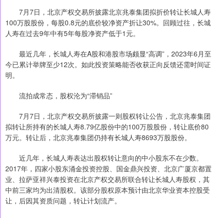
7月7日，北京产权交易所披露北京兆泰集团拟折价转让长城人寿
100万股股份，每股0.8元的底价较净资产折让30%。回顾过往，长城
人寿在过去9年中有5年每股净资产低于1元。
最近几年，长城人寿在A股和港股市场颇显“高调”，2023年6月至
今已累计举牌至少12次。如此投资策略能否收获正向反馈还需时间证
明。
流拍成常态，股权沦为“滞销品”
7月7日，北京产权交易所披露一则股权转让公告，北京兆泰集团
拟转让所持有的长城人寿8.79亿股份中的100万股股份，转让底价80
万元。转让后，北京兆泰集团仍持有长城人寿8693万股股份。
近几年，长城人寿表达出股权转让意向的中小股东不在少数。
2017年，四家小股东涌金投资控股、国金鼎兴投资、北京广厦京都置
业、拉萨亚祥兴泰投资在北京产权交易所联合转让长城人寿股权，其
中前三家均为出清股权。该部分股权原本预计由北京华业资本控股受
让，后因其资质问题，转让计划流产。